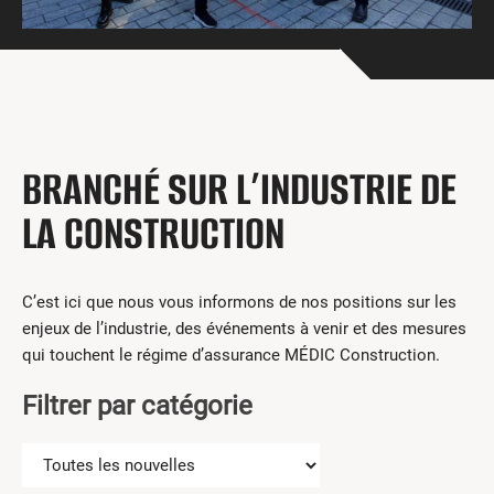
Centres de formation
Comment s’impliquer
Victime d’un accident
Nouvelles et événements
Employeurs
BRANCHÉ SUR L’INDUSTRIE DE
Documents et formulaires
LA CONSTRUCTION
Nous contacter
C’est ici que nous vous informons de nos positions sur les
Recherche
enjeux de l’industrie, des événements à venir et des mesures
English
qui touchent le régime d’assurance MÉDIC Construction.
Filtrer par catégorie
Recherche