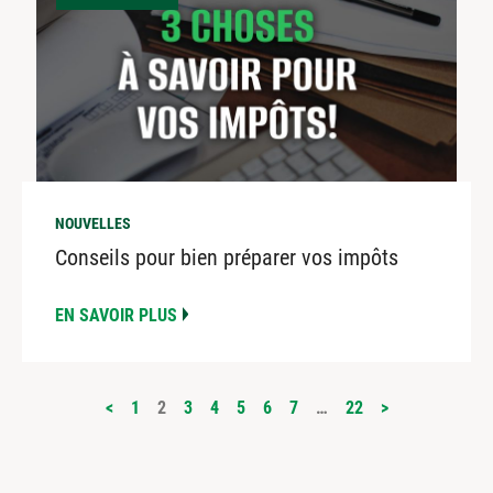
NOUVELLES
Conseils pour bien préparer vos impôts
EN SAVOIR PLUS
PAGINATION
<
1
2
3
4
5
6
7
…
22
>
DES