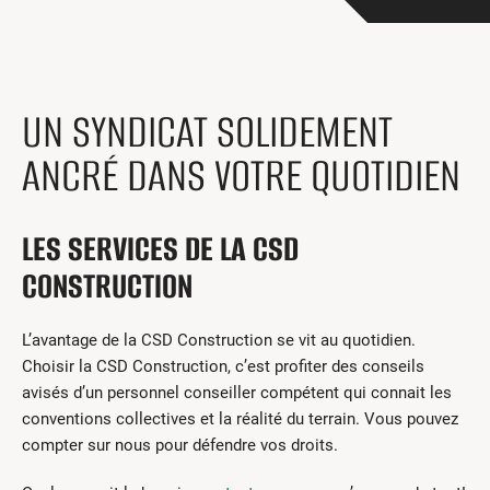
Centres de formation
Comment s’impliquer
Victime d’un accident
Nouvelles et événements
UN SYNDICAT SOLIDEMENT
Employeurs
ANCRÉ DANS VOTRE QUOTIDIEN
Documents et formulaires
LES SERVICES DE LA CSD
Nous contacter
CONSTRUCTION
Recherche
L’avantage de la CSD Construction se vit au quotidien.
English
Choisir la CSD Construction, c’est profiter des conseils
avisés d’un personnel conseiller compétent qui connait les
Recherche
conventions collectives et la réalité du terrain. Vous pouvez
compter sur nous pour défendre vos droits.