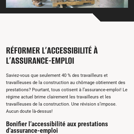
Centres de formation
Comment s’impliquer
Victime d’un accident
Nouvelles et événements
Employeurs
RÉFORMER L’ACCESSIBILITÉ À
Documents et formulaires
L’ASSURANCE-EMPLOI
Nous contacter
Saviez-vous que seulement 40 % des travailleurs et
Recherche
travailleuses de la construction au chômage obtiennent des
prestations? Pourtant, tous cotisent à l’assurance-emploi! Le
English
régime actuel brime clairement les travailleurs et les
travailleuses de la construction. Une révision s’impose.
Recherche
Aucun doute là-dessus!
Bonifier l’accessibilité aux prestations
d’assurance-emploi