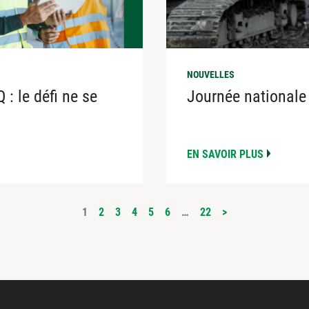
NOUVELLES
: le défi ne se
Journée nationale 
EN SAVOIR PLUS
1
2
3
4
5
6
…
22
>