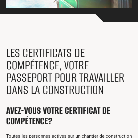
Centres de formation
Comment s’impliquer
Victime d’un accident
Nouvelles et événements
Employeurs
LES CERTIFICATS DE
Documents et formulaires
COMPÉTENCE, VOTRE
Nous contacter
PASSEPORT POUR TRAVAILLER
DANS LA CONSTRUCTION
Recherche
English
AVEZ-VOUS VOTRE CERTIFICAT DE
Recherche
COMPÉTENCE?
Toutes les personnes actives sur un chantier de construction