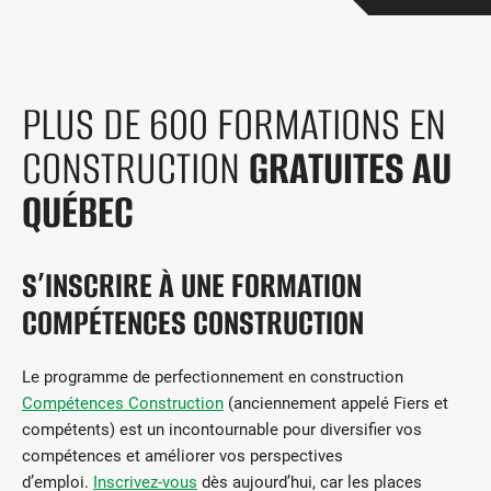
Centres de formation
Comment s’impliquer
Victime d’un accident
Nouvelles et événements
PLUS DE 600 FORMATIONS EN
CONSTRUCTION
GRATUITES AU
Employeurs
QUÉBEC
Documents et formulaires
Nous contacter
S’INSCRIRE À UNE FORMATION
Recherche
COMPÉTENCES CONSTRUCTION
English
Le programme de perfectionnement en construction
Compétences Construction
(anciennement appelé Fiers et
Recherche
compétents) est un incontournable pour diversifier vos
compétences et améliorer vos perspectives
d’emploi.
Inscrivez-vous
dès aujourd’hui, car les places