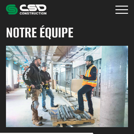
NOUS CHOISIR
NOTRE ÉQUIPE
Nous choisir
MEMBRE
Accompagnement
Membre
FUTUR TRAVAILLEUR
Cotisation
Trouver un emploi
Futur travailleur
Représentation
NOTRE INDUSTRIE
Santé et sécurité
Je n’ai pas de diplôme
Notre industrie
Approche démocratique
Formation et perfectionnement
LA CSD CONSTRUCTION
Formation ASP
Vacances et congés de la construction
Conseillers syndicaux
La CSD Construction
Plainte de salaire (ÉKR)
J’étudie dans le domaine de la construction
Convention collectives, taux et salaires
Programme de reconnaissance
Revendications
Articles promotionnels
DEVENIR MEMBRE
Je suis une femme
Bassins de main d’oeuvre (info-pénurie)
Notre équipe
Rabais et promotions
Je suis un travailleur étranger
Certificat de compétence
Vos élu·es
Femme de la construction
BOUTIQUE
Métiers et occupations
La CCQ
À propos de nous
Avantages sociaux