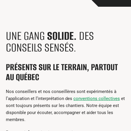
Centres de formation
Comment s’impliquer
Victime d’un accident
Nouvelles et événements
UNE GANG
SOLIDE.
DES
Employeurs
CONSEILS SENSÉS.
Documents et formulaires
PRÉSENTS SUR LE TERRAIN, PARTOUT
Nous contacter
AU QUÉBEC
Recherche
Nos conseillers et nos conseillères sont expérimentés à
English
l’application et l’interprétation des
conventions collectives
et
sont toujours présents sur les chantiers. Notre équipe est
Recherche
disponible pour écouter, accompagner et aider tous les
membres.