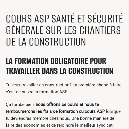
Centres de formation
Comment s’impliquer
COURS ASP SANTÉ ET SÉCURITÉ
Victime d’un accident
GÉNÉRALE SUR LES CHANTIERS
Nouvelles et événements
DE LA CONSTRUCTION
Employeurs
Documents et formulaires
LA FORMATION OBLIGATOIRE POUR
Nous contacter
TRAVAILLER DANS LA CONSTRUCTION
Recherche
Tu veux travailler en construction? La première chose à faire,
c’est de suivre la formation ASP.
Recherche
Ça tombe bien,
nous offrons ce cours et nous te
rembourserons les frais de formation du cours ASP
lorsque
tu deviendras membre chez nous. Une bonne manière de
faire des économies et de rejoindre le meilleur syndicat.