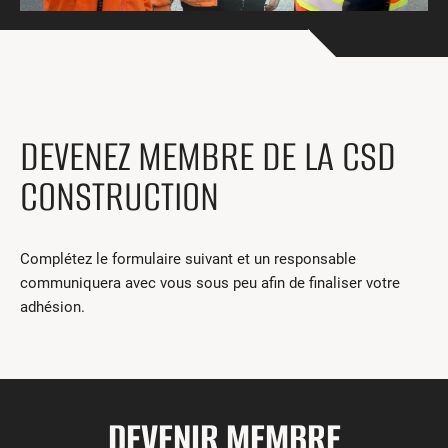
Centres de formation
Comment s’impliquer
Victime d’un accident
Nouvelles et événements
Employeurs
DEVENEZ MEMBRE DE LA CSD
CONSTRUCTION
Documents et formulaires
Nous contacter
Complétez le formulaire suivant et un responsable
Recherche
communiquera avec vous sous peu afin de finaliser votre
adhésion.
English
Recherche
DEVENIR MEMBRE