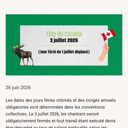
Centres de formation
Comment s’impliquer
Victime d’un accident
Nouvelles et événements
Employeurs
Documents et formulaires
Nous contacter
Recherche
26 juin 2026
English
Les dates des jours fériés chômés et des congés annuels
Recherche
obligatoires sont déterminées dans les conventions
collectives. Le 3 juillet 2026, les chantiers seront
obligatoirement fermés et tout travail étant exécuté devra
être rémunéré au taux de salaire applicable, selon les