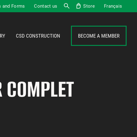
 and Forms
Contact us
Store
Français
Search
RY
CSD CONSTRUCTION
BECOME A MEMBER
R COMPLET