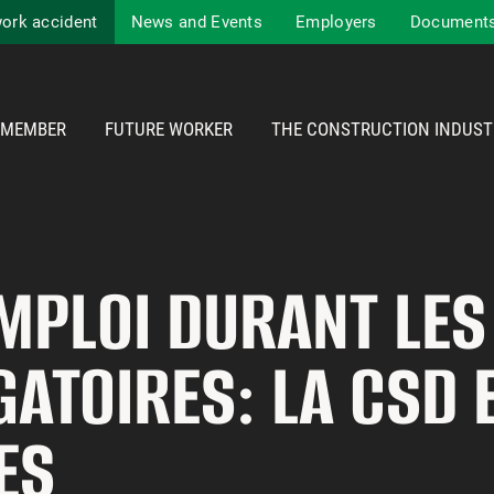
work accident
News and Events
Employers
Documents
MEMBER
FUTURE WORKER
THE CONSTRUCTION INDUST
MPLOI DURANT LES
GATOIRES: LA CSD
ES