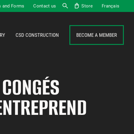
 and Forms
Contact us
Store
Français
Search
RY
CSD CONSTRUCTION
BECOME A MEMBER
 CONGÉS
 ENTREPREND