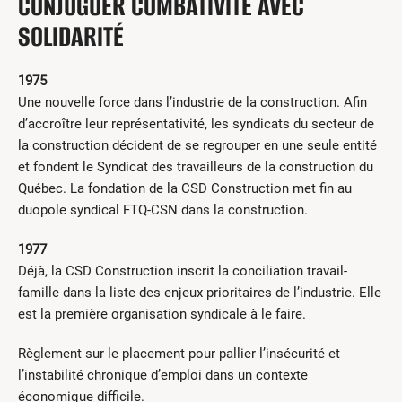
CONJUGUER COMBATIVITÉ AVEC
Centres de formation
Comment s’impliquer
SOLIDARITÉ
Victime d’un accident
1975
Nouvelles et événements
Une nouvelle force dans l’industrie de la construction. Afin
Employeurs
d’accroître leur représentativité, les syndicats du secteur de
la construction décident de se regrouper en une seule entité
Documents et formulaires
et fondent le Syndicat des travailleurs de la construction du
Québec. La fondation de la CSD Construction met fin au
Nous contacter
duopole syndical FTQ-CSN dans la construction.
Recherche
1977
Déjà, la CSD Construction inscrit la conciliation travail-
Recherche
famille dans la liste des enjeux prioritaires de l’industrie. Elle
est la première organisation syndicale à le faire.
Règlement sur le placement pour pallier l’insécurité et
l’instabilité chronique d’emploi dans un contexte
économique difficile.