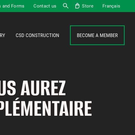
 and Forms
Contact us
Store
Français
Search
RY
CSD CONSTRUCTION
BECOME A MEMBER
OUS AUREZ
PPLÉMENTAIRE