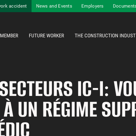
work accident
News and Events
Employers
Documents
MEMBER
FUTURE WORKER
THE CONSTRUCTION INDUST
SECTEURS IC-I: V
T À UN RÉGIME SU
ÉDIC