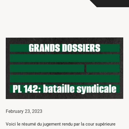
Get Involved
I had a work accident
News and Events
Employers
Documents and Forms
Contact us
Search
Français
Search
February 23, 2023
Voici le résumé du jugement rendu par la cour supérieure