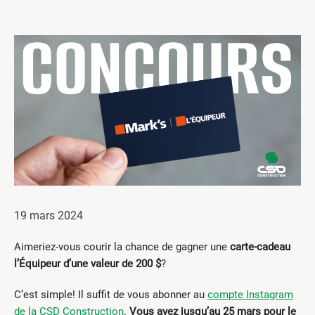
Centres de formation
Comment s’impliquer
Victime d’un accident
Nouvelles et événements
Employeurs
Documents et formulaires
Nous contacter
Recherche
19 mars 2024
English
Aimeriez-vous courir la chance de gagner une
carte-cadeau
Recherche
l’Équipeur d’une valeur de 200 $
?
C’est simple! Il suffit de vous abonner au
compte Instagram
de la CSD Construction
.
Vous avez jusqu’au 25 mars pour le