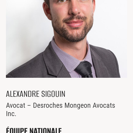
Centres de formation
Comment s’impliquer
Victime d’un accident
Nouvelles et événements
Employeurs
Documents et formulaires
Nous contacter
Recherche
ALEXANDRE SIGOUIN
Recherche
Avocat – Desroches Mongeon Avocats
Inc.
ÉQUIPE NATIONALE