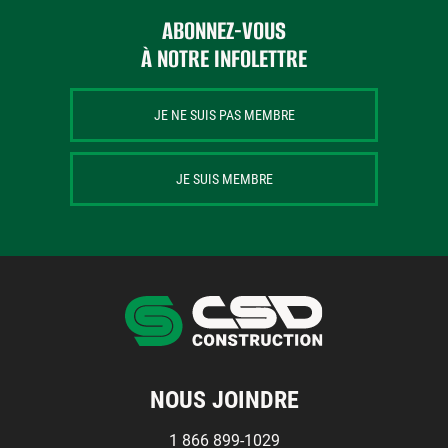
Centres de formation
Comment s’impliquer
ABONNEZ-VOUS
Victime d’un accident
À NOTRE INFOLETTRE
Nouvelles et événements
JE NE SUIS PAS MEMBRE
Employeurs
JE SUIS MEMBRE
Documents et formulaires
Nous contacter
Recherche
Recherche
NOUS JOINDRE
1 866 899-1029