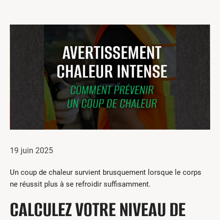
Centres de formation
Comment s’impliquer
Victime d’un accident
Nouvelles et événements
Employeurs
Documents et formulaires
Nous contacter
Recherche
19 juin 2025
English
Un coup de chaleur survient brusquement lorsque le corps
Recherche
ne réussit plus à se refroidir suffisamment.
CALCULEZ VOTRE NIVEAU DE