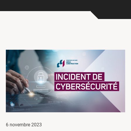
Centres de formation
Comment s’impliquer
Victime d’un accident
Nouvelles et événements
Employeurs
Documents et formulaires
Nous contacter
Recherche
English
Recherche
6 novembre 2023