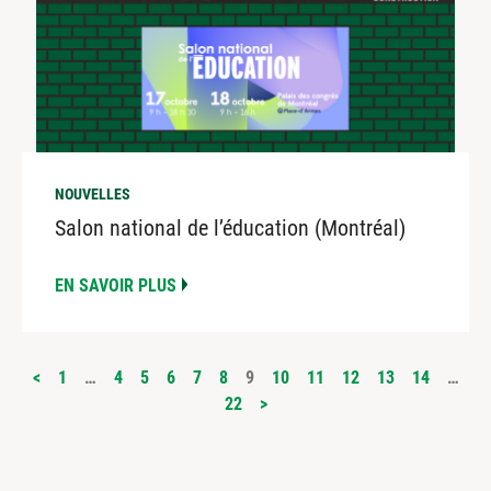
NOUVELLES
Salon national de l’éducation (Montréal)
EN SAVOIR PLUS
PAGINATION
<
1
…
4
5
6
7
8
9
10
11
12
13
14
…
22
>
DES
PUBLICATIONS