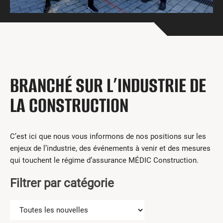
Centres de formation
Comment s’impliquer
Victime d’un accident
Nouvelles et événements
Employeurs
BRANCHÉ SUR L’INDUSTRIE DE
Documents et formulaires
LA CONSTRUCTION
Nous contacter
C’est ici que nous vous informons de nos positions sur les
Recherche
enjeux de l’industrie, des événements à venir et des mesures
English
qui touchent le régime d’assurance MÉDIC Construction.
Filtrer par catégorie
Recherche