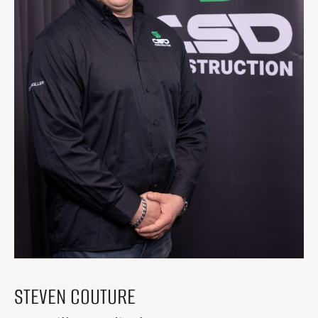
Centres de formation
Comment s’impliquer
Victime d’un accident
Nouvelles et événements
Employeurs
Documents et formulaires
Nous contacter
Recherche
Recherche
STEVEN COUTURE