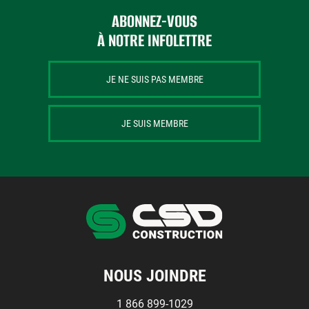
Centres de formation
Comment s’impliquer
ABONNEZ-VOUS
Victime d’un accident
À NOTRE INFOLETTRE
Nouvelles et événements
JE NE SUIS PAS MEMBRE
Employeurs
JE SUIS MEMBRE
Documents et formulaires
Nous contacter
Recherche
Recherche
NOUS JOINDRE
1 866 899-1029