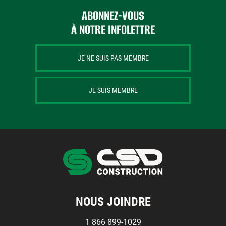
Centres de formation
Comment s’impliquer
ABONNEZ-VOUS
Victime d’un accident
À NOTRE INFOLETTRE
Nouvelles et événements
JE NE SUIS PAS MEMBRE
Employeurs
JE SUIS MEMBRE
Documents et formulaires
Nous contacter
Recherche
Recherche
NOUS JOINDRE
1 866 899-1029