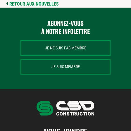
Centres de formation
RETOUR AUX NOUVELLES
Comment s’impliquer
Victime d’un accident
ABONNEZ-VOUS
Nouvelles et événements
À NOTRE INFOLETTRE
Employeurs
JE NE SUIS PAS MEMBRE
Documents et formulaires
Nous contacter
JE SUIS MEMBRE
Recherche
Recherche