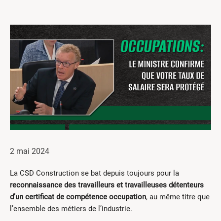
Centres de formation
Comment s’impliquer
Victime d’un accident
Nouvelles et événements
Employeurs
Documents et formulaires
Nous contacter
Recherche
2 mai 2024
English
La CSD Construction se bat depuis toujours pour la
Recherche
reconnaissance des travailleurs et travailleuses détenteurs
d’un certificat de compétence occupation
, au même titre que
l’ensemble des métiers de l’industrie.